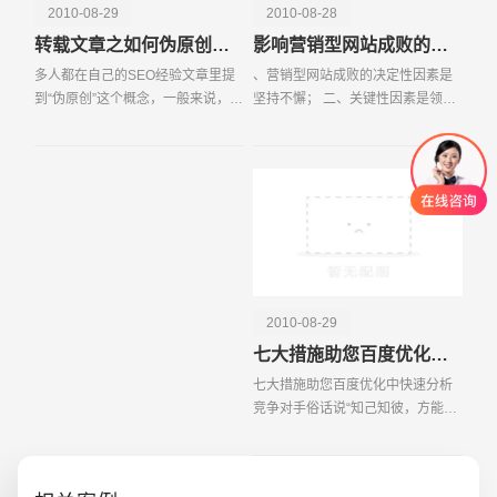
2010-08-29
2010-08-28
转载文章之如何伪原创处理？
影响营销型网站成败的三项主要因素
多人都在自己的SEO经验文章里提
、营销型网站成败的决定性因素是
到“伪原创”这个概念，一般来说，无
坚持不懈； 二、关键性因素是领导
非是改改标题之类的小技巧，但怎
对自己的网站建设的认识及重视程
么改才能让搜索引擎认为是新原创
度；三、是网站建设服务提供商的
文章，这里面可是有些门道的哦。
技能及专业水平。营销型网站是指
今天就给大家来聊
以现代网络营销理念
2010-08-29
七大措施助您百度优化中快速分析竞争对手
七大措施助您百度优化中快速分析
竞争对手俗话说“知己知彼，方能百
战百胜”，在百度优化中，如何了解
创意品牌型网站
·
标准企业官网建设
·
外贸网
竞争对手的情况，以保持自己的优
势？我们总结七大措施入手，一切