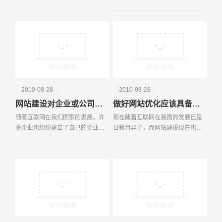
网络的主要时代，绝大部分人类的
日常起居和生活是离不开
电话
微信号
2010-08-28
2010-08-28
网站建设对企业或公司的作用有什么
做好网站优化应该具备的知识和技巧
随着互联网在我们国家的发展，许
现在随着互联网在我国的发展已是
多企业也纷纷建立了自己的企业网
日新月异了，而网站建设现在也成
站，当然现在也有不少的企业也还
为成了诸多企业以及个人的一个热
没有自己的企业还有在这已建网站
门话题，每个人都想把自己的商品
之中有许多企业是跟风为了赶潮流
通过网络让更多的人知道，让自己
做作秀罢了，这是我们
的品牌通过网络的形式