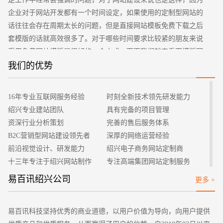
企业对于网站开发都有一个时间设定，如果使用的定制型网站的
话往往会存在周期太长的问题，但是直接网站模板免费下载之后
套模版的话就高效很多了。对于哪些时间要求比较紧的朋友来说
采用免费网站模版是很好的一个方式，下面我们就来看下模版网
站的优势有什么？
我们的优势
招标项目
1、优秀的体验效果
目前在市面上出现的模版网站都是在长时间的推演和用户试
16年专业互联网服务经验
时刻全新技术领先研发能力
用之后的一些反馈意见进行修改的版本，而且基本上都是可以实
绍兴专业建站团队
具有完备的项目管理
现很好的在线体现功能，让用户能够体会到网站在实际使用的一
资深行业分析策划
完善的售后服务体系
些效果，能够很好的根据用户的体验效果对我们的网站进行修
B2C营销型网站建设领先者
深厚的网络运营经验
改，这样才可以得到更好的效果。
前沿视觉设计、研发能力
绍兴电子商务网站定制商
2、专业性强
十三年专注于绍兴网站制作
专注高端集团网站定制服务
可能有些人觉得网站模板免费下载说明了网站模版不够专
客户的满意是我们唯一的宗旨
专业建站团队我们懂您的需求
易百讯绍兴公司
更多 +
业，实际上并不是这样，网站建设本身就具有很高的专业性，特
做网站找我们，我们更懂您
高端优秀网站设计师聚集地
别是对模版网站来说，需要根据不同的行业进行不断的推敲和演
化，这样才可以成功的建设处一个网站。这些免费的网站模版都
易百讯科技坚持优秀的商业道德，以用户价值为导向，向用户提供
是由强大的团队进行专业设计和开发出来的，然后让经验丰富的