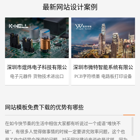
最新网站设计案例
深圳市焜炜电子科技有限公
深圳市微特智能系统有限公
电子元器件 货物技术进出口
司
PCB字符喷墨 电路板打印设备
司
网站模板免费下载的优势有哪些
您的预算
1万-3万
3万-5万
5万-8万
在如今快节奏的生活中相信大家都有听说过一个成语“唯快不
破”，有很多人觉得做事情的时候一定要讲究效率问题，这个也
是工作中经常会强调的问题，对于网站建设来说也是这样，因为