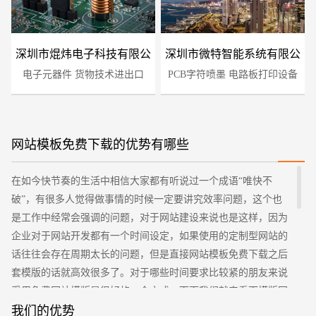
深圳市焜炜电子科技有限公
深圳市微特智能系统有限公
电子元器件 货物技术进出口
司
PCB字符喷墨 电路板打印设备
司
网站模板免费下载的优势有哪些
在如今快节奏的生活中相信大家都有听说过一个成语“唯快不
您的预算
1万-3万
3万-5万
5万-8万
破”，有很多人觉得做事情的时候一定要讲究效率问题，这个也
是工作中经常会强调的问题，对于网站建设来说也是这样，因为
企业对于网站开发都有一个时间设定，如果使用的定制型网站的
话往往会存在周期太长的问题，但是直接网站模板免费下载之后
套模版的话就高效很多了。对于哪些时间要求比较紧的朋友来说
采用免费网站模版是很好的一个方式，下面我们就来看下模版网
站的优势有什么？
我们的优势