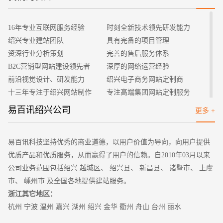
招标项目
1、优秀的体验效果
目前在市面上出现的模版网站都是在长时间的推演和用户试
16年专业互联网服务经验
时刻全新技术领先研发能力
用之后的一些反馈意见进行修改的版本，而且基本上都是可以实
绍兴专业建站团队
具有完备的项目管理
现很好的在线体现功能，让用户能够体会到网站在实际使用的一
资深行业分析策划
完善的售后服务体系
些效果，能够很好的根据用户的体验效果对我们的网站进行修
B2C营销型网站建设领先者
深厚的网络运营经验
改，这样才可以得到更好的效果。
前沿视觉设计、研发能力
绍兴电子商务网站定制商
2、专业性强
十三年专注于绍兴网站制作
专注高端集团网站定制服务
可能有些人觉得网站模板免费下载说明了网站模版不够专
客户的满意是我们唯一的宗旨
专业建站团队我们懂您的需求
易百讯绍兴公司
更多 +
业，实际上并不是这样，网站建设本身就具有很高的专业性，特
做网站找我们，我们更懂您
高端优秀网站设计师聚集地
别是对模版网站来说，需要根据不同的行业进行不断的推敲和演
化，这样才可以成功的建设处一个网站。这些免费的网站模版都
易百讯科技坚持优秀的商业道德，以用户价值为导向，向用户提供
是由强大的团队进行专业设计和开发出来的，然后让经验丰富的
优质产品和优质服务，从而赢得了用户的信赖。自2010年03月以来
资深优化工程师对网站模版进行优化和布局，只有经过了这些操
公司业务范围包括绍兴 越城区、 绍兴县、 新昌县、 诸暨市、 上虞
作才可以让网站整体的架构更加的合理。
市、 嵊州市 及全国各地提供建站服务。
3、升级模式便捷
浙江其它地区：
使用某个建站公司的模版来建站的话，就可以跟随这企业的
杭州
宁波
温州
嘉兴
湖州
绍兴
金华
衢州 舟山
台州
丽水
业务发展和壮大，在网站的升级和更换方面更加的快捷，避免再