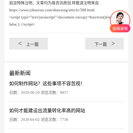
如没特殊注明，文章均为易百讯原创,转载请注明来自
https://www.yibaixun.com/shaoxing/article/568.html
<script type="text/javascript">document.oncopy=function(){return
false;};</script>
<
>
上一篇
下一篇
最新新闻
如何制作网站？这些事项不容忽视！
日期：2020-06-29 浏览次数：9937
创意品牌型网站
·
标准企业官网建设
·
外贸网
如何才能建设出流量转化率高的网站
日期：2020-04-02 浏览次数：7730