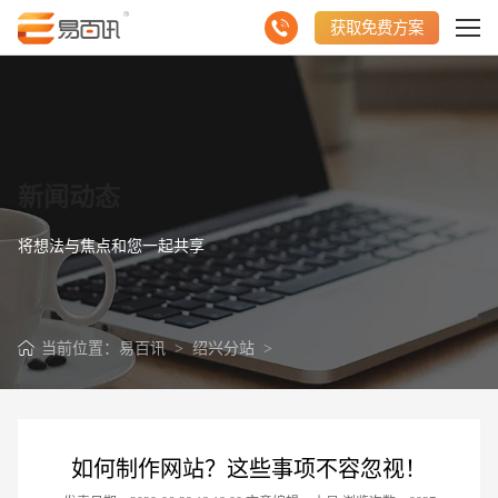
获取免费方案
新闻动态
将想法与焦点和您一起共享
当前位置：
易百讯
>
绍兴分站
>
如何制作网站？这些事项不容忽视！