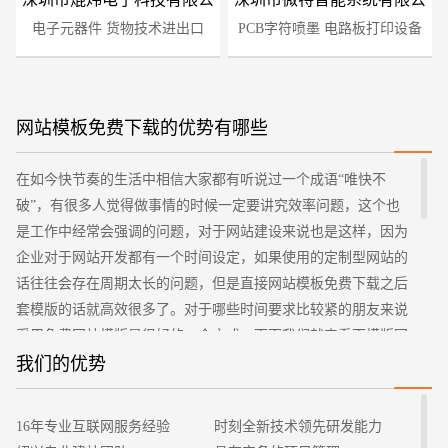
电子元器件 货物技术进出口
司
PCB字符喷墨 电路板打印设备
司
网站模板免费下载的优势有哪些
在如今快节奏的生活中相信大家都有听说过一个成语“唯快不
您的预算
1万-3万
3万-5万
5万-8万
破”，有很多人觉得做事情的时候一定要讲究效率问题，这个也
是工作中经常会强调的问题，对于网站建设来说也是这样，因为
企业对于网站开发都有一个时间设定，如果使用的定制型网站的
话往往会存在周期太长的问题，但是直接网站模板免费下载之后
套模版的话就高效很多了。对于哪些时间要求比较紧的朋友来说
采用免费网站模版是很好的一个方式，下面我们就来看下模版网
站的优势有什么？
我们的优势
1、优秀的体验效果
招标项目
目前在市面上出现的模版网站都是在长时间的推演和用户试
16年专业互联网服务经验
时刻全新技术领先研发能力
用之后的一些反馈意见进行修改的版本，而且基本上都是可以实