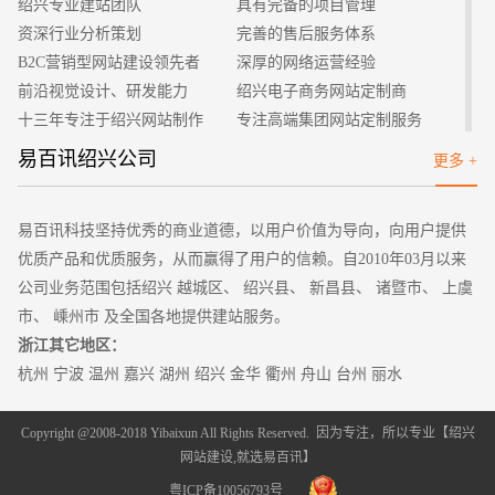
绍兴专业建站团队
具有完备的项目管理
现很好的在线体现功能，让用户能够体会到网站在实际使用的一
资深行业分析策划
完善的售后服务体系
些效果，能够很好的根据用户的体验效果对我们的网站进行修
B2C营销型网站建设领先者
深厚的网络运营经验
改，这样才可以得到更好的效果。
前沿视觉设计、研发能力
绍兴电子商务网站定制商
2、专业性强
十三年专注于绍兴网站制作
专注高端集团网站定制服务
可能有些人觉得网站模板免费下载说明了网站模版不够专
客户的满意是我们唯一的宗旨
专业建站团队我们懂您的需求
易百讯绍兴公司
更多 +
业，实际上并不是这样，网站建设本身就具有很高的专业性，特
做网站找我们，我们更懂您
高端优秀网站设计师聚集地
别是对模版网站来说，需要根据不同的行业进行不断的推敲和演
化，这样才可以成功的建设处一个网站。这些免费的网站模版都
易百讯科技坚持优秀的商业道德，以用户价值为导向，向用户提供
是由强大的团队进行专业设计和开发出来的，然后让经验丰富的
优质产品和优质服务，从而赢得了用户的信赖。自2010年03月以来
资深优化工程师对网站模版进行优化和布局，只有经过了这些操
公司业务范围包括绍兴 越城区、 绍兴县、 新昌县、 诸暨市、 上虞
作才可以让网站整体的架构更加的合理。
市、 嵊州市 及全国各地提供建站服务。
3、升级模式便捷
浙江其它地区：
使用某个建站公司的模版来建站的话，就可以跟随这企业的
杭州
宁波
温州
嘉兴
湖州
绍兴
金华
衢州 舟山
台州
丽水
业务发展和壮大，在网站的升级和更换方面更加的快捷，避免再
次制作网站或者是修改网站而出现的时间成本和资金成本，因此
Copyright @2008-2018 Yibaixun All Rights Reserved. 因为专注，所以专业【
绍兴
可以说这种方式是非常高效的。
网站建设
,就选易百讯】
周期短、无成本是使用网站模板免费下载建设网站非常明显
粤ICP备10056793号