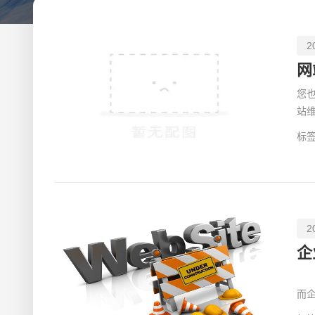
2
您
站
这
标签
2
企
随
而
站