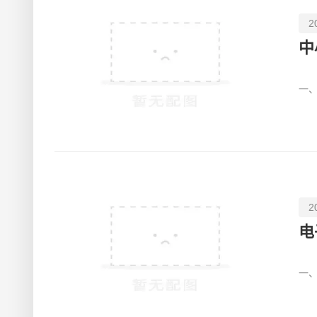
2
中
中
一
多
2
电
中
一
多