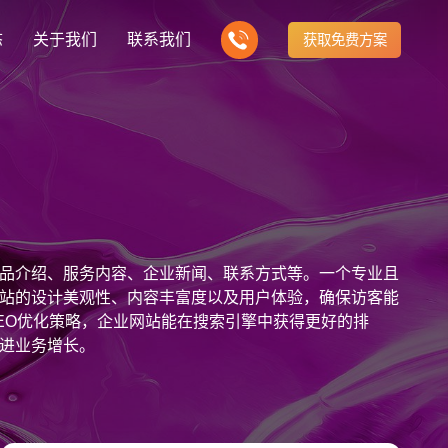
态
关于我们
联系我们
获取免费方案
企业营销型网站建设
我们的产品
营销推广转化获客网站
商城网站
新闻
方式
行业门户网站
建站知识
公司团队
多样化产品总有一个满足你的需求
电子商务化运营
any news
付款方式方便快捷
行业门户网站平台开发
Website building knowledge
我们的团队协作精神
网站建设定制改版
品介绍、服务内容、企业新闻、联系方式等。一个专业且
网站建设解决方
政府网站建设解决方案
定制化网站建设改版方案
站的设计美观性、内容丰富度以及用户体验，确保访客能
EO优化策略，企业网站能在搜索引擎中获得更好的排
品牌官网
设计
企业营销网站
网站观点
进业务增长。
品牌型网站建设
te Design
营销型网站建力企业公信力
Website viewpoint
站建设解决方案
外贸网站建设解决方案
手机微信网站建设
移动手机互联网站开发
建设解决方案
企业网站建设解决方案