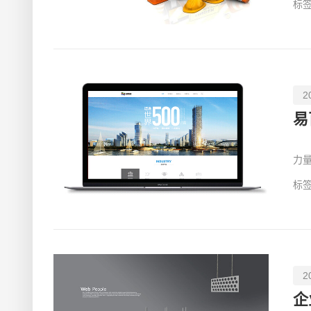
标签
2
易
随
力
站
标签
2
企