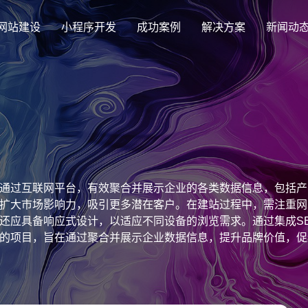
网站建设
小程序开发
成功案例
解决方案
新闻动
创意品牌型网站建设
解决方案
企业品牌高端网站设计
集团上市网站
最新签约
公司介绍
购物
公司
汇款
定制化视觉设计与互动策划方案
集团大企上市公司
Latest signing
致力于互联网品牌建设
实现
Comp
多种
响应式网站建设
通过互联网平台，有效聚合并展示企业的各类数据信息，包括产
芯片半导体网站建设解决方
新能源行业
适应各个终端设备网站
扩大市场影响力，吸引更多潜在客户。在建站过程中，需注重网
案
案
还应具备响应式设计，以适应不同设备的浏览需求。通过集成S
外贸出口网站
行业新闻
发展历程
企业
网站
的项目，旨在通过聚合并展示企业数据信息，提升品牌价值，促
外贸进出口网站开发
Industry information
一路走来感谢您的陪伴
创意
Websi
购物商城网站建设解决方案
品牌形象网
购物商城系统开发
零售在线电子商务网站
门户网站建设解决方案
营销型网站