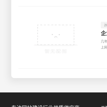
2
企
几
上
的