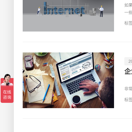
如
一
费
标签
2
企
现
非
在
标签