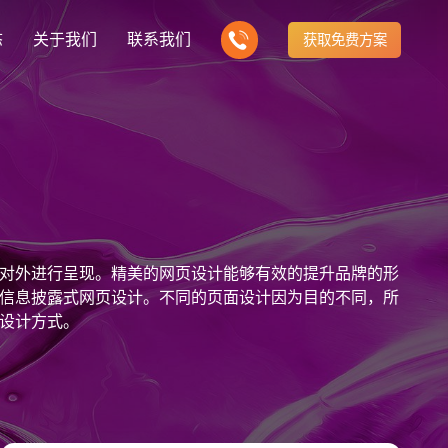
态
关于我们
联系我们
获取免费方案
企业营销型网站建设
我们的产品
营销推广转化获客网站
商城网站
新闻
方式
行业门户网站
建站知识
公司团队
多样化产品总有一个满足你的需求
电子商务化运营
any news
付款方式方便快捷
行业门户网站平台开发
Website building knowledge
我们的团队协作精神
网站建设定制改版
对外进行呈现。精美的网页设计能够有效的提升品牌的形
网站建设解决方
政府网站建设解决方案
定制化网站建设改版方案
信息披露式网页设计。不同的页面设计因为目的不同，所
设计方式。
品牌官网
设计
企业营销网站
网站观点
品牌型网站建设
te Design
营销型网站建力企业公信力
Website viewpoint
站建设解决方案
外贸网站建设解决方案
手机微信网站建设
移动手机互联网站开发
建设解决方案
企业网站建设解决方案