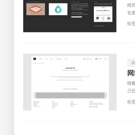
网
名
来
标签
2
网
随
己
始
标签