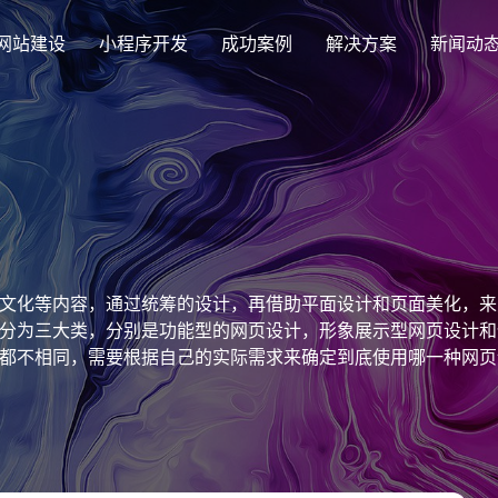
网站建设
小程序开发
成功案例
解决方案
新闻动
创意品牌型网站建设
解决方案
企业品牌高端网站设计
集团上市网站
最新签约
公司介绍
购物
公司
汇款
定制化视觉设计与互动策划方案
集团大企上市公司
Latest signing
致力于互联网品牌建设
实现
Comp
多种
响应式网站建设
文化等内容，通过统筹的设计，再借助平面设计和页面美化，来
芯片半导体网站建设解决方
新能源行业
适应各个终端设备网站
分为三大类，分别是功能型的网页设计，形象展示型网页设计和
案
案
都不相同，需要根据自己的实际需求来确定到底使用哪一种网页
外贸出口网站
行业新闻
发展历程
企业
网站
外贸进出口网站开发
Industry information
一路走来感谢您的陪伴
创意
Websi
购物商城网站建设解决方案
品牌形象网
购物商城系统开发
零售在线电子商务网站
门户网站建设解决方案
营销型网站