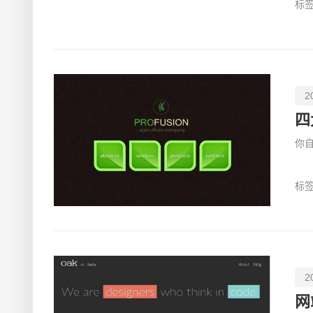
标签
2
四
你
标签
2
网