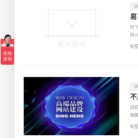
2
时
网
展
标签
2
不
目
销
然
标签