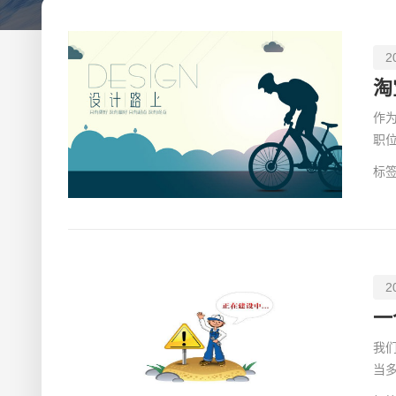
2
作
职
意
标签
2
一
我
当
级