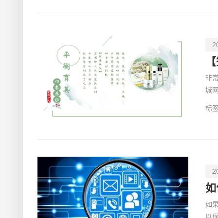
2
非
城
善
标签
2
如
如
以