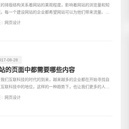
页的排版结构关系着网站的美观程度，影响着网站的浏览量和知
电话
度。每一个建设网站的企业都希望网站可以为他们带来流量、带
客户、带来业绩，因此，网页的编辑排版就要格外注意。接
 :
网页设计
017-08-28
站的页面中都需要哪些内容
着我们互联科技的时代的到来，越来越多的企业都在开始寻找自
在互联科技中的地位，这样的一种趋势下，也让我们更多的人开
对网站设
 :
网页设计