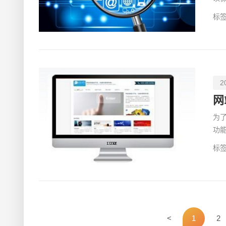
促
标签
2
网
为
功
然
标签
<
1
2