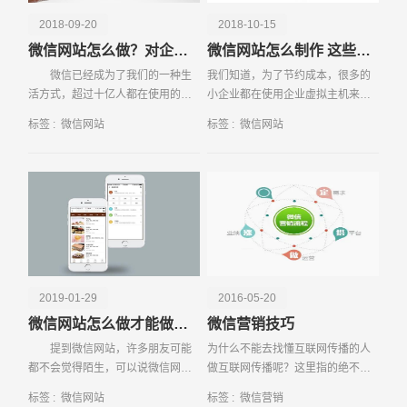
2018-09-20
2018-10-15
微信网站怎么做？对企业有哪些好处
微信网站怎么制作 这些事项要知晓
微信已经成为了我们的一种生
我们知道，为了节约成本，很多的
活方式，超过十亿人都在使用的手
小企业都在使用企业虚拟主机来存
机应用，支持发送语音短信、视
放一些网站上的资料，包括你文字
标签 :
微信网站
标签 :
微信网站
频、图片、文字，可以群聊，可以
和图画资料等，由此可见，企业虚
视频电话，可
拟主机的作用还是非常大的。今
天，我们就详细的来讲一
请输入您的公司名称
名字
2019-01-29
2016-05-20
微信网站怎么做才能做得更好
微信营销技巧
提到微信网站，许多朋友可能
为什么不能去找懂互联网传播的人
都不会觉得陌生，可以说微信网站
做互联网传播呢？这里指的绝不是
近年来是非常的火的，所蕴含的商
那些微信营销大师们。 线上传播者
标签 :
微信网站
标签 :
微信营销
机也是非常的大的，那么微信网站
高枕无忧吗？事实上，他们也需要