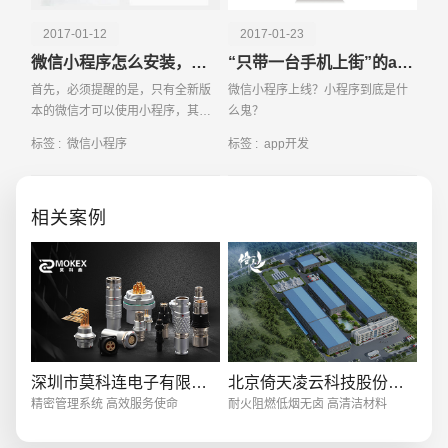
2017-01-12
2017-01-23
微信小程序怎么安装，在哪里找？
“只带一台手机上街”的app生活模式 你造吗？
首先，必须提醒的是，只有全新版
微信小程序上线？小程序到底是什
本的微信才可以使用小程序，其他
么鬼？
老版本是看不到的！所以，赶紧先
标签 :
微信小程序
标签 :
app开发
把你的微信更新至iOS6 5 3版本或
Android6
相关案例
创意品牌型网站
·
标准企业官网建设
·
外贸网
深圳市莫科连电子有限公司
北京倚天凌云科技股份有限公司
精密管理系统 高效服务使命
耐火阻燃低烟无卤 高清洁材料