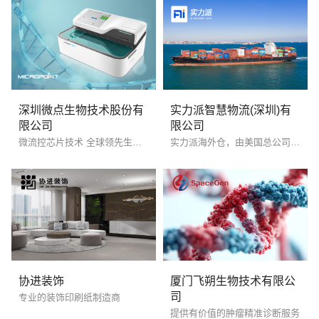
深圳微点生物技术股份有
实力派智慧物流(深圳)有
限公司
限公司
微流控芯片技术 全球领先生物芯片
实力派海外仓，由美国总公司 AI DELIVERY INC.集团（简称Ai）全资在中国设立，是Ai在中国的运营、推广及客户服务中心。总公司Ai是一家创立于美国本土，提供跨境电商全链路服务的国际化公司。
您的预算
1万-3万
3万-5万
5万-8万
协进装饰
厦门飞朔生物技术有限公
司
专业的装饰印刷纸制造商
提供有价值的肿瘤精准诊断服务