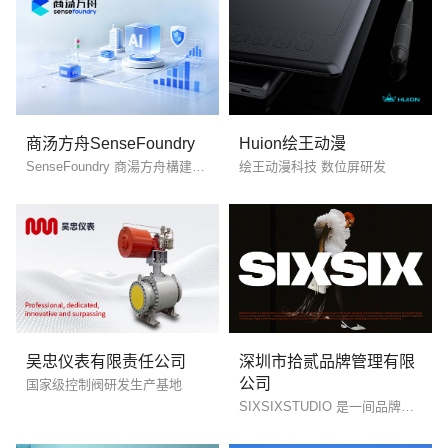
创意品牌型网站
·
标准企业官网建设
·
外贸网
商汤方舟SenseFoundry
Huion绘王动漫
SenseFoundry 商湯方舟構建面向未來的城市管理平台
绘王动漫科技 数位屏研发
电商及系统平台开发
·
微信小程序开发
·
年度
吴忠仪表有限责任公司
深圳市拾贰品牌管理有限
公司
国家级控制阀研发生产基地
SIXSIXSTUDIO 是一间品牌时尚创意机构、在全球范围内开展业务，专注品牌时尚化、差异性、系统化，为品牌提供高辦识度和品效合一的市场策略与解决方案。业务有品牌全域整合营销、形象广告与产品创意、品牌在地营销、品牌构建和重塑及跨界营销。