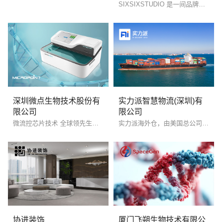
SIXSIXSTUDIO 是一间品牌时尚创意机构、在全球范围内开展业务，专注品牌时尚化、差异性、系统化，为品牌提供高辦识度和品效合一的市场策略与解决方案。业务有品牌全域整合营销、形象广告与产品创意、品牌在地营销、品牌构建和重塑及跨界营销。
深圳微点生物技术股份有
实力派智慧物流(深圳)有
限公司
限公司
微流控芯片技术 全球领先生物芯片
实力派海外仓，由美国总公司 AI DELIVERY INC.集团（简称Ai）全资在中国设立，是Ai在中国的运营、推广及客户服务中心。总公司Ai是一家创立于美国本土，提供跨境电商全链路服务的国际化公司。
您的预算
1万-3万
3万-5万
5万-8万
协进装饰
厦门飞朔生物技术有限公