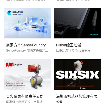
创意品牌型网站
·
标准企业官网建设
·
外贸网
商汤方舟SenseFoundry
Huion绘王动漫
SenseFoundry 商湯方舟構建面向未來的城市管理平台
绘王动漫科技 数位屏研发
电商及系统平台开发
·
微信小程序开发
·
年度
吴忠仪表有限责任公司
深圳市拾贰品牌管理有限
公司
国家级控制阀研发生产基地