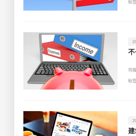
标签
2
不
司
个
标签
2
建