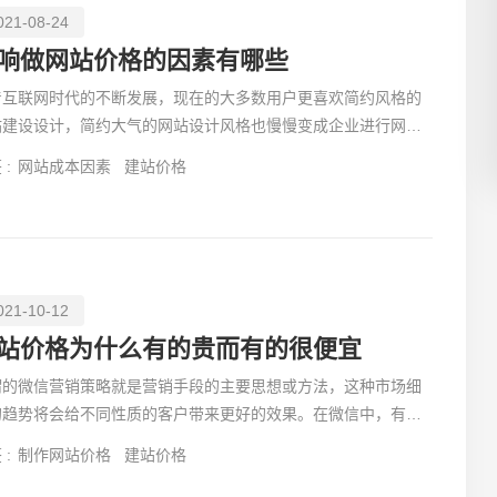
021-08-24
响做网站价格的因素有哪些
着互联网时代的不断发展，现在的大多数用户更喜欢简约风格的
站建设设计，简约大气的网站设计风格也慢慢变成企业进行网站
创意品
计的主流设计。我们就拿网站导航来说，简洁明了的导航，
 :
网站成本因素
建站价格
021-10-12
电商及
站价格为什么有的贵而有的很便宜
谓的微信营销策略就是营销手段的主要思想或方法，这种市场细
的趋势将会给不同性质的客户带来更好的效果。在微信中，有一
常见的营销策略，有兴趣的朋友不妨看看下面这篇文章。
 :
制作网站价格
建站价格