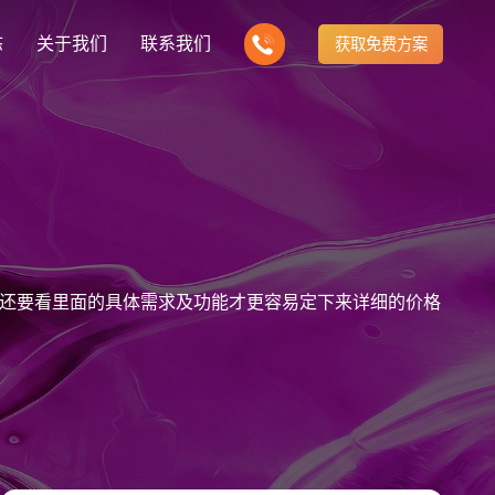
态
关于我们
联系我们
获取免费方案
企业营销型网站建设
我们的产品
营销推广转化获客网站
商城网站
新闻
方式
行业门户网站
建站知识
公司团队
多样化产品总有一个满足你的需求
电子商务化运营
any news
付款方式方便快捷
行业门户网站平台开发
Website building knowledge
我们的团队协作精神
网站建设定制改版
还要看里面的具体需求及功能才更容易定下来详细的价格
网站建设解决方
政府网站建设解决方案
定制化网站建设改版方案
品牌官网
设计
企业营销网站
网站观点
品牌型网站建设
te Design
营销型网站建力企业公信力
Website viewpoint
站建设解决方案
外贸网站建设解决方案
手机微信网站建设
移动手机互联网站开发
建设解决方案
企业网站建设解决方案