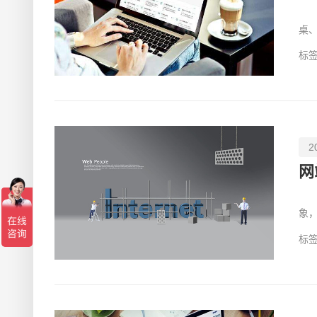
如
桌
必
标签
2
网
目
象
来
标签