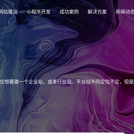
网站建设
小程序开发
成功案例
解决方案
新闻动
创意品牌型网站建设
解决方案
企业品牌高端网站设计
集团上市网站
最新签约
公司介绍
购物
公司
汇款
定制化视觉设计与互动策划方案
集团大企上市公司
Latest signing
致力于互联网品牌建设
实现
Comp
多种
响应式网站建设
您想要建一个企业站，或者行业站、平台站不同定位不定，但是
芯片半导体网站建设解决方
新能源行业
适应各个终端设备网站
案
案
外贸出口网站
行业新闻
发展历程
企业
网站
外贸进出口网站开发
Industry information
一路走来感谢您的陪伴
创意
Websi
购物商城网站建设解决方案
品牌形象网
购物商城系统开发
零售在线电子商务网站
门户网站建设解决方案
营销型网站