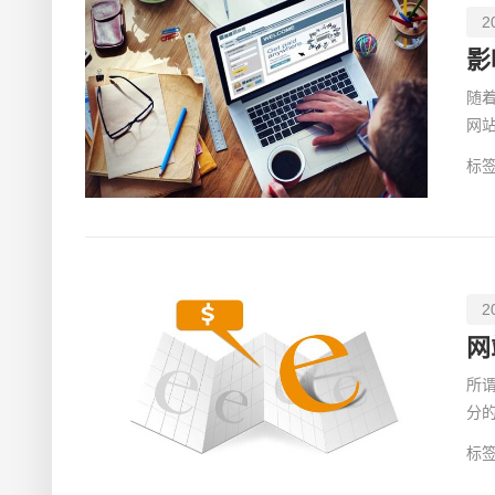
2
影
随
网
设
标签
2
网
所
分
些
标签