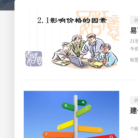
2
易
2
今
术
标签
2
建
建
个
不