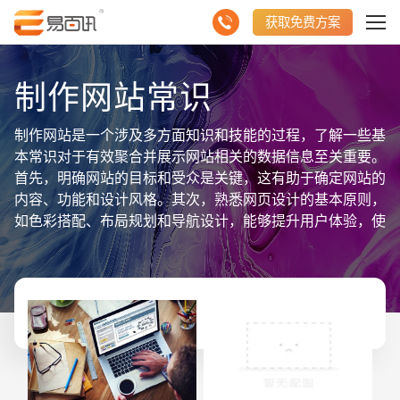
获取免费方案
制作网站常识
制作网站是一个涉及多方面知识和技能的过程，了解一些基
本常识对于有效聚合并展示网站相关的数据信息至关重要。
首先，明确网站的目标和受众是关键，这有助于确定网站的
内容、功能和设计风格。其次，熟悉网页设计的基本原则，
如色彩搭配、布局规划和导航设计，能够提升用户体验，使
用户更容易找到所需信息。同时，了解HTML、CSS和
JavaScript等前端技术是实现网页交互效果的基础。在后端
开发方面，掌握一种或多种编程语言以及数据库管理知识是
必要的，它们负责处理网站的数据逻辑和存储。此外，响应
式设计也是现代网站不可或缺的一部分，它确保网站在不同
设备和屏幕尺寸上都能呈现出良好的浏览效果。综上所述，
掌握这些制作网站的常识，有助于更好地聚合与展示网站相
关的数据信息。