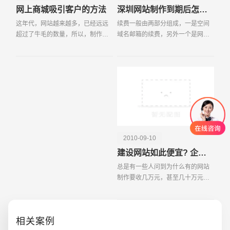
网上商城吸引客户的方法
深圳网站制作到期后怎么续费？
这年代，网站越来越多，已经远远
续费一般由两部分组成，一是空间
超过了牛毛的数量，所以，制作网
域名邮箱的续费，另外一个是网站
站，越来越易;推广网站，越来越
维护费。空间域名邮箱的续费是一
难。近日，常有许多网友求助，在
定要办的，不办网站就要停掉了，
这里列出一些感觉比较有用的方
而且价格也
法，以供大家参考。
2010-09-10
建设网站如此便宜? 企业是受益? 是受害?
总是有一些人问到为什么有的网站
制作要收几万元，甚至几十万元，
可是很多网站建设公司的报价却很
便宜，一千多块，甚至几百块，为
什么一个网站有如此悬殊的报价，
相关案例
便宜的到底便宜在哪