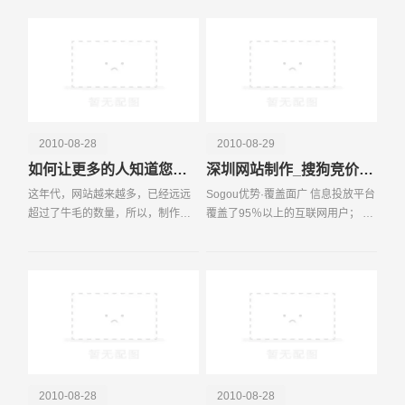
觉，贵公司网站才会更加吸引访问
者，而且给访问者很好
2010-08-28
2010-08-29
电话
微信号
如何让更多的人知道您的网站
深圳网站制作_搜狗竞价排名
这年代，网站越来越多，已经远远
Sogou优势·覆盖面广 信息投放平台
超过了牛毛的数量，所以，制作网
覆盖了95％以上的互联网用户； 搜
站，越来越易;推广网站，越来越
索引擎：搜狗搜索、搜狐搜索、四
难。近日，常有许多网友求助，在
川在线搜索、人民网搜索、上海热
这里列出一
线搜索…… 免费邮箱：搜狐邮箱、
搜狗邮箱…
2010-08-28
2010-08-28