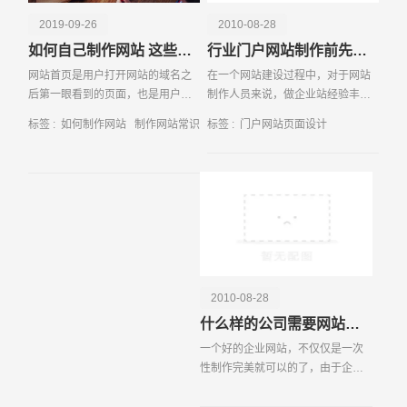
2019-09-26
2010-08-28
如何自己制作网站 这些常识要知晓
行业门户网站制作前先要整理思路
网站首页是用户打开网站的域名之
在一个网站建设过程中，对于网站
后第一眼看到的页面，也是用户浏
制作人员来说，做企业站经验丰
览次数最多的一个页面。因此网站
富，但是做行业站不见得能够得心
标签 :
如何制作网站
制作网站常识
标签 :
门户网站页面设计
首页设计对于整个网站建设而言是
应手。行业站因为他的内容很多，
相当重要的，我们一定要重视。
功能也不少，所以在设计上也是很
耗时间的。 在这里我们
请输入您的公司名称
名字
2010-08-28
什么样的公司需要网站维护
一个好的企业网站，不仅仅是一次
性制作完美就可以的了，由于企业
的情况在不断地变化，网站的内容
也需要随之调整，给人常新的感