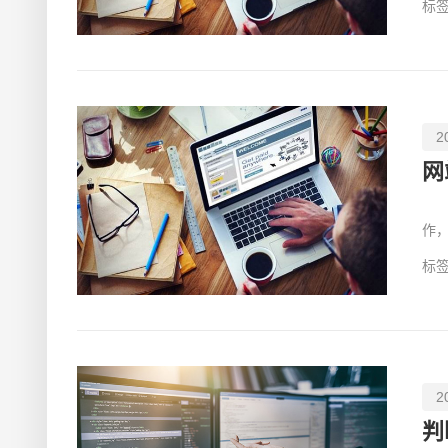
标签
2
网
在
作
式
标签
2