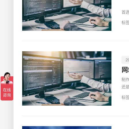
当
首
技
标签
2
网
制
还
中
标签