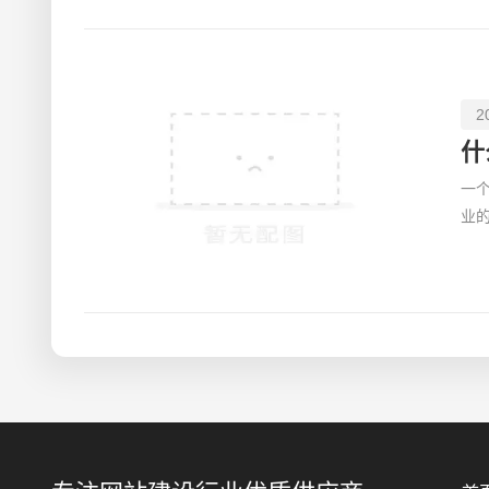
2
什
一
业
感