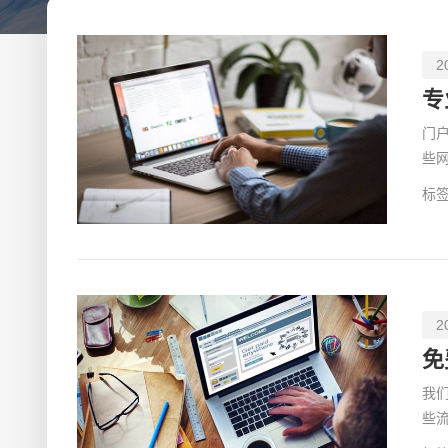
2
专
门
些
与
标签
2
免
我
些
法