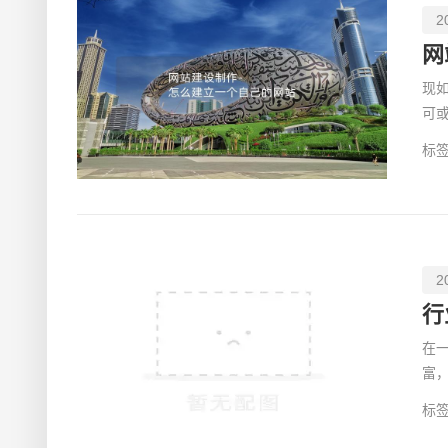
2
网
现
可
质的
标签
2
行
在
富
多
标签