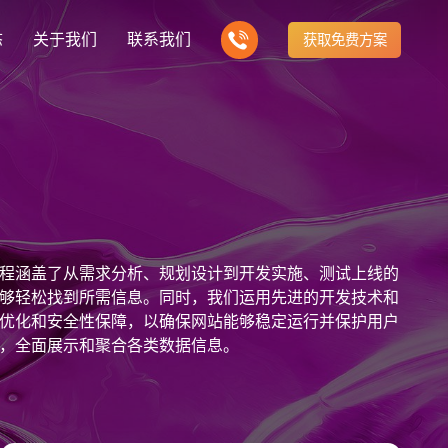
态
关于我们
联系我们
获取免费方案
企业营销型网站建设
我们的产品
营销推广转化获客网站
商城网站
新闻
方式
行业门户网站
建站知识
公司团队
多样化产品总有一个满足你的需求
电子商务化运营
any news
付款方式方便快捷
行业门户网站平台开发
Website building knowledge
我们的团队协作精神
网站建设定制改版
程涵盖了从需求分析、规划设计到开发实施、测试上线的
网站建设解决方
政府网站建设解决方案
定制化网站建设改版方案
够轻松找到所需信息。同时，我们运用先进的开发技术和
优化和安全性保障，以确保网站能够稳定运行并保护用户
品牌官网
设计
企业营销网站
网站观点
，全面展示和聚合各类数据信息。
品牌型网站建设
te Design
营销型网站建力企业公信力
Website viewpoint
站建设解决方案
外贸网站建设解决方案
手机微信网站建设
移动手机互联网站开发
建设解决方案
企业网站建设解决方案