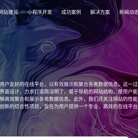
网站建设
小程序开发
成功案例
解决方案
新闻动
创意品牌型网站建设
解决方案
企业品牌高端网站设计
集团上市网站
最新签约
公司介绍
购物
公司
汇款
定制化视觉设计与互动策划方案
集团大企上市公司
Latest signing
致力于互联网品牌建设
实现
Comp
多种
响应式网站建设
用户友好的在线平台，以有效展示和聚合各类数据信息。这一过
芯片半导体网站建设解决方
新能源行业
适应各个终端设备网站
界面设计，力求打造简洁明了、易于导航的网站结构，使用户能
案
案
够高效聚合和展示各类数据信息。此外，我们还关注网站的性能
外贸出口网站
行业新闻
发展历程
企业
网站
创新的综合性项目，旨在为用户提供一个专业、高效的在线平台
外贸进出口网站开发
Industry information
一路走来感谢您的陪伴
创意
Websi
购物商城网站建设解决方案
品牌形象网
购物商城系统开发
零售在线电子商务网站
门户网站建设解决方案
营销型网站