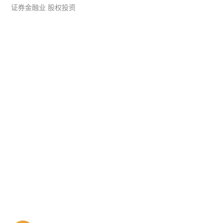
证券金融业 股权投资
系统平台开发
·
微信小程序开发
·
年度运维服务