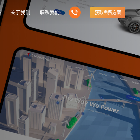
态
关于我们
联系我们
获取免费方案
企业营销型网站建设
我们的产品
营销推广转化获客网站
商城网站
新闻
方式
行业门户网站
建站知识
公司团队
多样化产品总有一个满足你的需求
电子商务化运营
any news
付款方式方便快捷
行业门户网站平台开发
Website building knowledge
我们的团队协作精神
网站建设定制改版
网站建设解决方
政府网站建设解决方案
定制化网站建设改版方案
品牌官网
设计
企业营销网站
网站观点
品牌型网站建设
te Design
营销型网站建力企业公信力
Website viewpoint
站建设解决方案
外贸网站建设解决方案
手机微信网站建设
移动手机互联网站开发
建设解决方案
企业网站建设解决方案