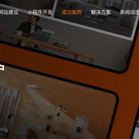
网站建设
小程序开发
成功案例
解决方案
新闻动
创意品牌型网站建设
解决方案
企业品牌高端网站设计
集团上市网站
最新签约
公司介绍
购物
公司
汇款
定制化视觉设计与互动策划方案
户
集团大企上市公司
Latest signing
致力于互联网品牌建设
实现
Comp
多种
响应式网站建设
芯片半导体网站建设解决方
新能源行业
适应各个终端设备网站
案
案
外贸出口网站
行业新闻
发展历程
企业
网站
外贸进出口网站开发
Industry information
一路走来感谢您的陪伴
创意
Websi
购物商城网站建设解决方案
品牌形象网
购物商城系统开发
零售在线电子商务网站
门户网站建设解决方案
营销型网站