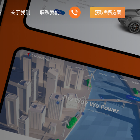
态
关于我们
联系我们
获取免费方案
企业营销型网站建设
我们的产品
营销推广转化获客网站
商城网站
新闻
方式
行业门户网站
建站知识
公司团队
多样化产品总有一个满足你的需求
电子商务化运营
any news
付款方式方便快捷
行业门户网站平台开发
Website building knowledge
我们的团队协作精神
网站建设定制改版
网站建设解决方
政府网站建设解决方案
定制化网站建设改版方案
品牌官网
设计
企业营销网站
网站观点
品牌型网站建设
te Design
营销型网站建力企业公信力
Website viewpoint
站建设解决方案
外贸网站建设解决方案
手机微信网站建设
移动手机互联网站开发
建设解决方案
企业网站建设解决方案