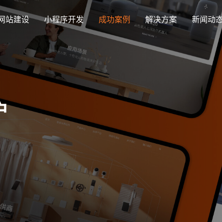
网站建设
小程序开发
成功案例
解决方案
新闻动
创意品牌型网站建设
解决方案
企业品牌高端网站设计
集团上市网站
最新签约
公司介绍
购物
公司
汇款
定制化视觉设计与互动策划方案
户
集团大企上市公司
Latest signing
致力于互联网品牌建设
实现
Comp
多种
响应式网站建设
芯片半导体网站建设解决方
新能源行业
适应各个终端设备网站
案
案
外贸出口网站
行业新闻
发展历程
企业
网站
外贸进出口网站开发
Industry information
一路走来感谢您的陪伴
创意
Websi
购物商城网站建设解决方案
品牌形象网
购物商城系统开发
零售在线电子商务网站
门户网站建设解决方案
营销型网站