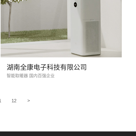
湖南全康电子科技有限公司
智能取暖器 国内百强企业
预算
1万-3万
3万-5万
5万-8万
8万以上
1
12
>